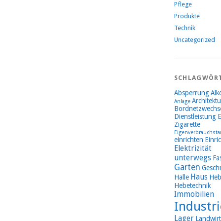
Pflege
Produkte
Technik
Uncategorized
SCHLAGWÖR
Absperrung
Alk
Architektu
Anlage
Bordnetzwechse
Dienstleistung
E
Zigarette
Eigenverbrauchsta
einrichten
Einri
Elektrizität
unterwegs
Fa
Garten
Gesch
Haus
Halle
Heb
Hebetechnik
Immobilien
Industri
Lager
Landwirt