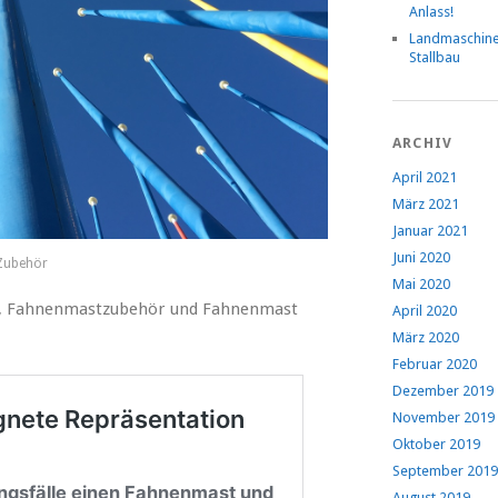
Anlass!
Landmaschin
Stallbau
ARCHIV
April 2021
März 2021
Januar 2021
Juni 2020
Zubehör
Mai 2020
n, Fahnenmastzubehör und Fahnenmast
April 2020
März 2020
Februar 2020
Dezember 2019
November 2019
Oktober 2019
September 2019
August 2019