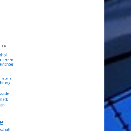
TER
ohol
r
Betrieb
lrichter
-
nkstelle
chtung
ssade
mack
en
e
schaft