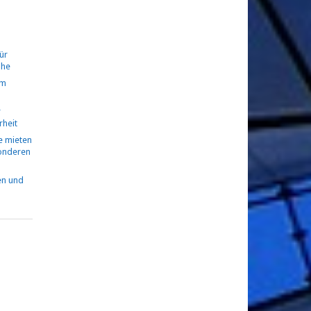
ür
ühe
om
r
rheit
 mieten
sonderen
en und