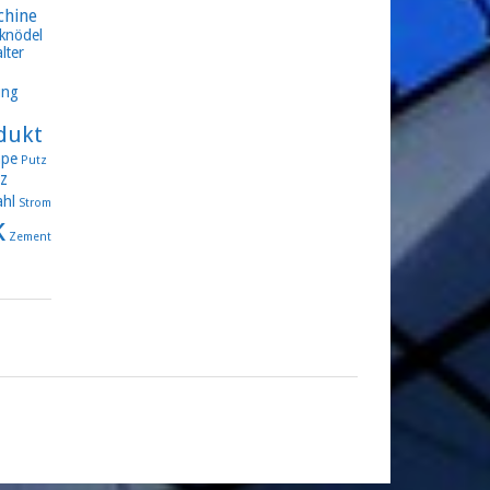
chine
knödel
lter
ung
dukt
pe
Putz
z
ahl
Strom
k
Zement