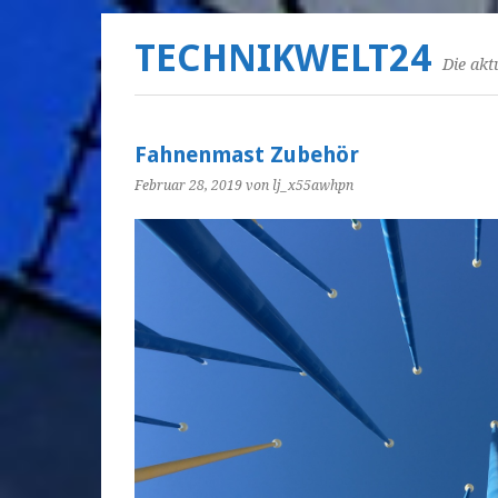
TECHNIKWELT24
Die akt
Fahnenmast Zubehör
Februar 28, 2019
von lj_x55awhpn