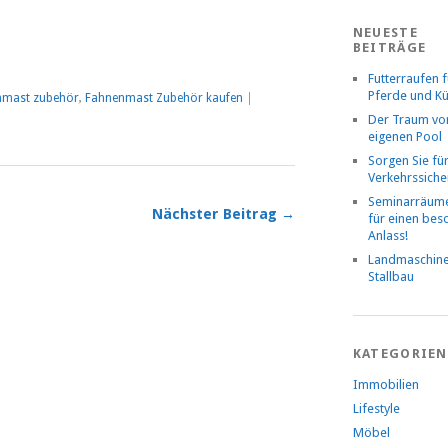
NEUESTE
BEITRÄGE
Futterraufen f
Pferde und K
nmast zubehör
,
Fahnenmast Zubehör kaufen
|
Der Traum v
eigenen Pool
Sorgen Sie fü
Verkehrssiche
Seminarräume
Nächster Beitrag →
für einen be
Anlass!
Landmaschin
Stallbau
KATEGORIEN
Immobilien
Lifestyle
Möbel