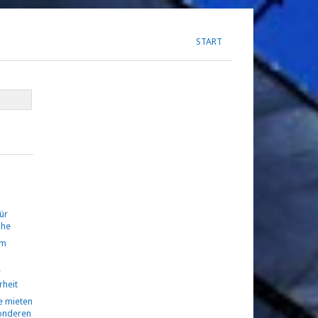
START
ür
ühe
om
r
rheit
 mieten
sonderen