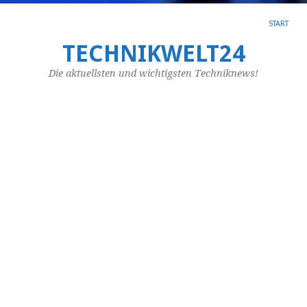
START
TECHNIKWELT24
SC
AR
Die aktuellsten und wichtigsten Techniknews!
PU
Ei
A
le
g
Je
Au
ke
da
Pr
plö
ist
de