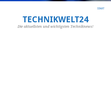
START
TECHNIKWELT24
SC
AR
Die aktuellsten und wichtigsten Techniknews!
BE
Zu
Si
L
Da
Ei
de
mi
er
ge
Ri
ve
we