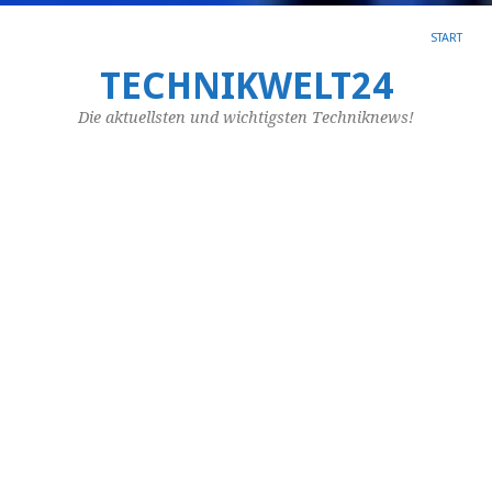
START
TECHNIKWELT24
SC
AR
Die aktuellsten und wichtigsten Techniknews!
EI
Si
an
Bl
v
N
o
P
Mö
m
si
vo