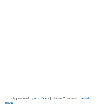
met
Mo
Mö
Pf
P
Pr
Pu
Put
Ra
Sc
Si
Sta
Str
T
Zem
Üb
Proudly powered by
WordPress
|
Theme: Yoko von
Elmastudio
Oben