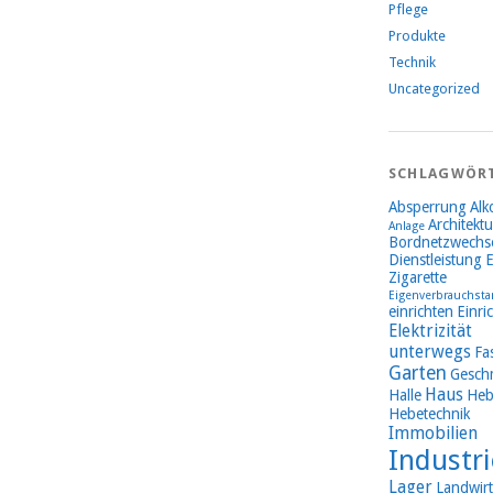
Pflege
Produkte
Technik
Uncategorized
SCHLAGWÖR
Absperrung
Alk
Architektu
Anlage
Bordnetzwechse
Dienstleistung
E
Zigarette
Eigenverbrauchsta
einrichten
Einri
Elektrizität
unterwegs
Fa
Garten
Gesch
Haus
Halle
Heb
Hebetechnik
Immobilien
Industri
Lager
Landwirt