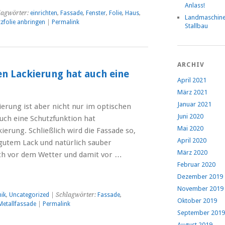
Anlass!
lagwörter:
einrichten
,
Fassade
,
Fenster
,
Folie
,
Haus
,
Landmaschin
zfolie anbringen
|
Permalink
Stallbau
ARCHIV
n Lackierung hat auch eine
April 2021
März 2021
Januar 2021
ierung ist aber nicht nur im optischen
Juni 2020
Auch eine Schutzfunktion hat
Mai 2020
ierung. Schließlich wird die Fassade so,
April 2020
gutem Lack und natürlich sauber
März 2020
uch vor dem Wetter und damit vor …
Februar 2020
Dezember 2019
November 2019
ik
,
Uncategorized
| Schlagwörter:
Fassade
,
Oktober 2019
Metallfassade
|
Permalink
September 2019
August 2019