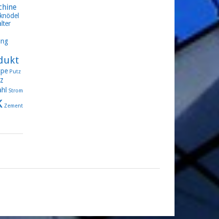
chine
knödel
lter
ung
dukt
pe
Putz
z
ahl
Strom
k
Zement