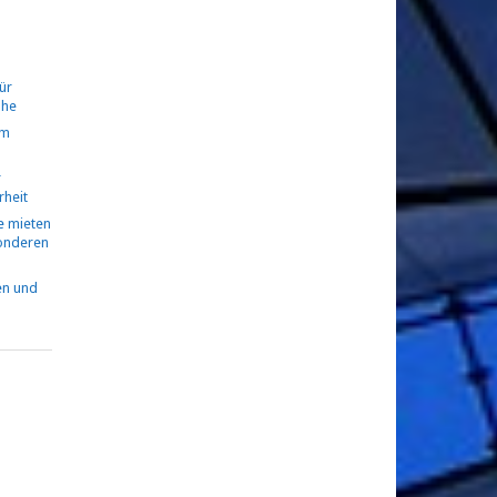
ür
ühe
om
r
rheit
 mieten
sonderen
en und