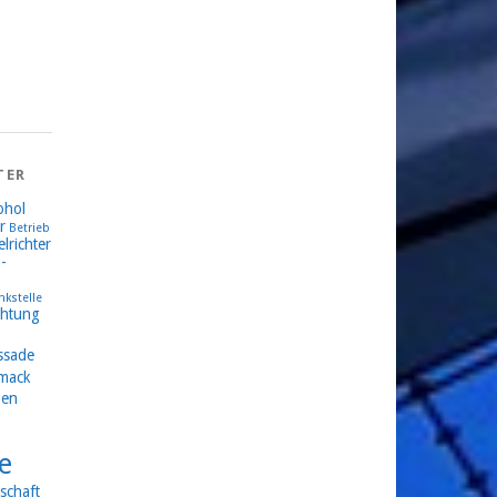
TER
ohol
r
Betrieb
lrichter
-
nkstelle
chtung
ssade
mack
en
e
schaft