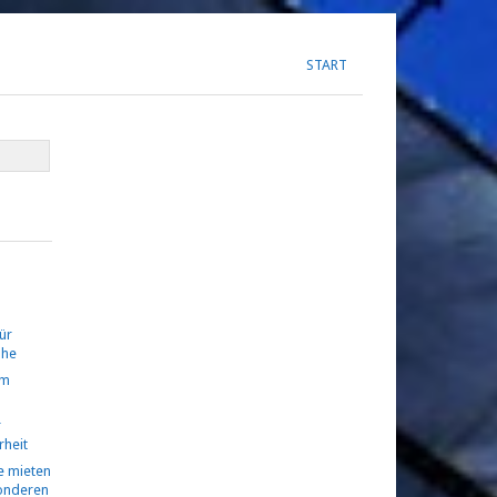
START
ür
ühe
om
r
rheit
 mieten
sonderen