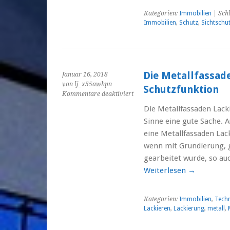
Kategorien:
Immobilien
| Sch
Immobilien
,
Schutz
,
Sichtschut
Die Metallfassade
Januar 16, 2018
von lj_x55awhpn
Schutzfunktion
für
Kommentare deaktiviert
Die Metallfassaden
Die Metallfassaden Lack
Lackierung hat
Sinne eine gute Sache. 
auch
eine
eine Metallfassaden Lack
Schutzfunktion
wenn mit Grundierung, 
gearbeitet wurde, so a
Weiterlesen
→
Kategorien:
Immobilien
,
Techn
Lackieren
,
Lackierung
,
metall
,