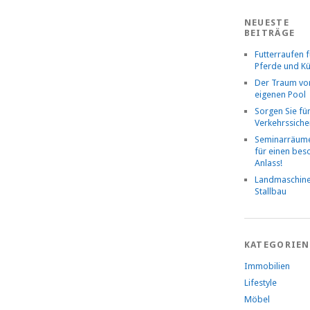
NEUESTE
BEITRÄGE
Futterraufen f
Pferde und K
Der Traum v
eigenen Pool
Sorgen Sie fü
Verkehrssiche
Seminarräume
für einen be
Anlass!
Landmaschin
Stallbau
KATEGORIEN
Immobilien
Lifestyle
Möbel