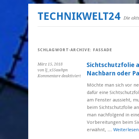
TECHNIKWELT24
Die akt
SCHLAGWORT-ARCHIVE:
FASSADE
Sichtschutzfolie 
März 15, 2018
von lj_x55awhpn
Nachbarn oder P
für
Kommentare deaktiviert
Sichtschutzfolie
Möchte man sich vor neu
anbringen vor
dafür eine Sichtschutzfo
Blicken
von
am Fenster aussieht, m
Nachbarn
beim Sichtschutzfolie a
oder
man nachfolgend in ein
Passanten
Vorbereitungen beim Si
erwähnt, …
Weiterlese