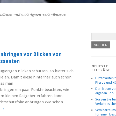
uellsten und wichtigsten Techniknews!
anbringen vor Blicken von
assanten
NEUESTE
BEITRÄGE
gierigen Blicken schützen, so bietet sich
lie an. Damit diese hinterher auch schön
Futterraufen f
Pferde und K
uss man
Der Traum v
nbringen ein paar Punkte beachten, wie
eigenen Pool
em kleinen Ratgeber erfahren kann.
Sorgen Sie fü
chtschutzfolie anbringen Wie schon
Verkehrssiche
n
→
Seminarräume
für einen be