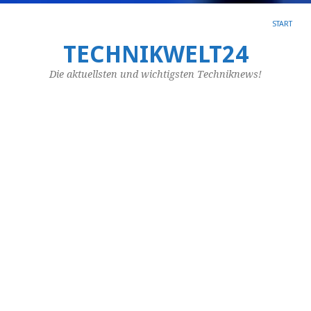
START
TECHNIKWELT24
SC
AR
Die aktuellsten und wichtigsten Techniknews!
MO
El
in
Pe
–
U
v
Ro
Ur
für
die
ex