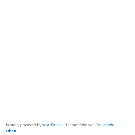
me
met
Mo
Mö
Pf
P
Pr
Pu
Put
Ra
Sc
Si
Sta
Str
T
Zem
Üb
Proudly powered by
WordPress
|
Theme: Yoko von
Elmastudio
Oben