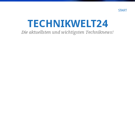
START
M
TECHNIKWELT24
–
Die aktuellsten und wichtigsten Techniknews!
Li
M
Juli
9,
20
vo
lj_
W
Si
si
fü
Mo
in
Be