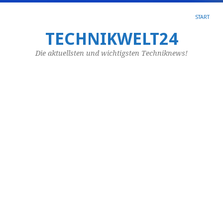
START
Si
TECHNIKWELT24
a
Die aktuellsten und wichtigsten Techniknews!
Bl
v
N
o
P
Mä
15,
20
vo
lj_
Mö
m
si
vo