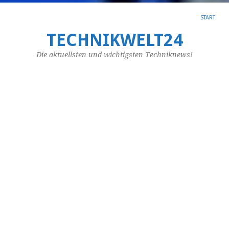
START
TECHNIKWELT24
SC
AR
Die aktuellsten und wichtigsten Techniknews!
A
In
–
W
is
da
zu
ve
Ei
In
wi
in