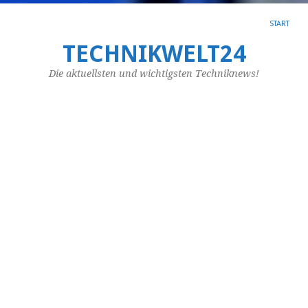
START
TECHNIKWELT24
SC
AR
Die aktuellsten und wichtigsten Techniknews!
AU
K
Au
We
gr
Fl
ge
we
sol
da
bi
si
die