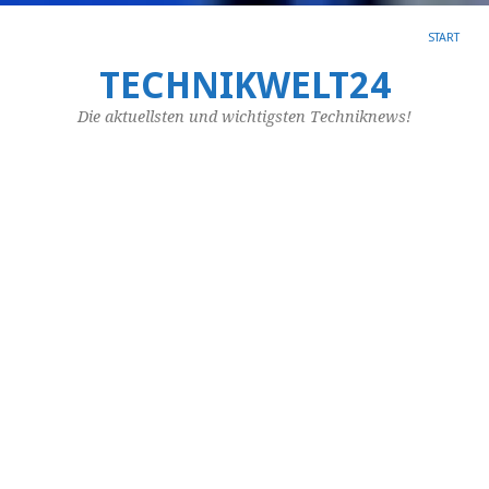
START
TECHNIKWELT24
SC
AR
Die aktuellsten und wichtigsten Techniknews!
BA
W
si
S
Sc
se
si
mi
au
jew
zw
ni
ze