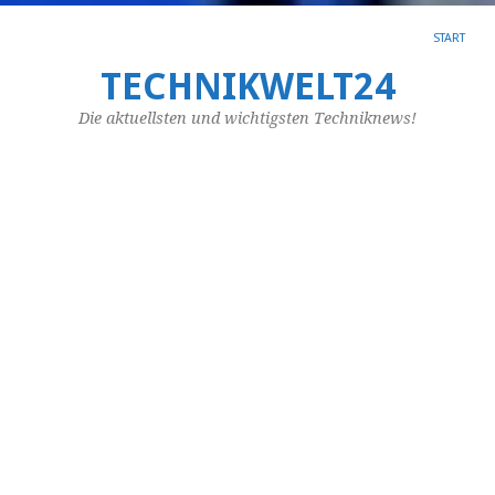
START
TECHNIKWELT24
SC
AR
Die aktuellsten und wichtigsten Techniknews!
BA
B
ü
d
G
re
Ist
ei
Ha
au
da
of