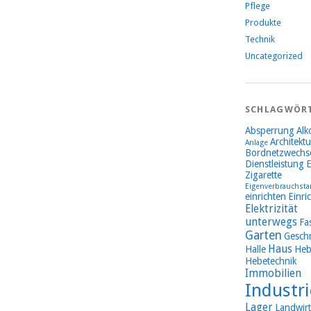
Pflege
Produkte
Technik
Uncategorized
SCHLAGWÖR
Absperrung
Alk
Architektu
Anlage
Bordnetzwechse
Dienstleistung
E
Zigarette
Eigenverbrauchsta
einrichten
Einri
Elektrizität
unterwegs
Fa
Garten
Gesch
Haus
Halle
Heb
Hebetechnik
Immobilien
Industri
Lager
Landwirt