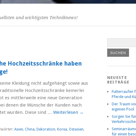
uellsten und wichtigsten Techniknews!
sche Hochzeitsschränke haben
ge!
NEUESTE
BEITRÄGE
seine Kleidung nicht aufgehängt sowie aus
raditionelle Hochzeitsschränke keinerlei
Futterraufen f
Pferde und K
bt es mittlerweile eine neue Generation
Der Traum v
bei denen die Wünsche der Kunden nach
eigenen Pool
tet wurden. Diese sind …
Weiterlesen
→
Sorgen Sie fü
Verkehrssiche
Seminarräume
gwörter:
Asien
,
China
,
Dekoration
,
Korea
,
Ostasien
,
für einen be