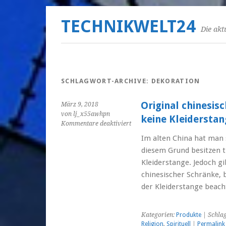
TECHNIKWELT24
Die akt
SCHLAGWORT-ARCHIVE:
DEKORATION
Original chinesi
März 9, 2018
von lj_x55awhpn
keine Kleiderstan
für
Kommentare deaktiviert
Original
Im alten China hat man 
chinesische
diesem Grund besitzen t
Hochzeitsschränke
haben
Kleiderstange. Jedoch gi
keine
chinesischer Schränke, 
Kleiderstange!
der Kleiderstange beach
Kategorien:
Produkte
| Schla
Religion
,
Spirituell
|
Permalink