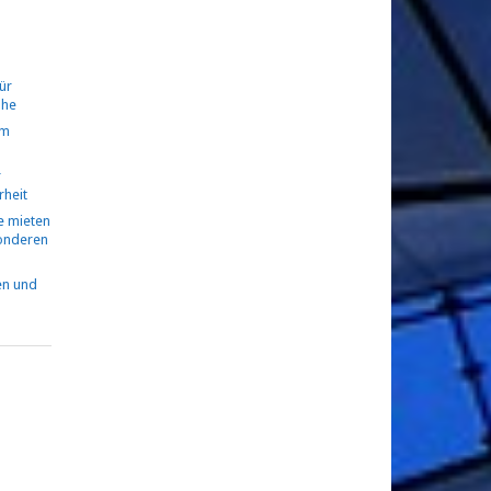
ür
ühe
om
r
rheit
 mieten
sonderen
en und