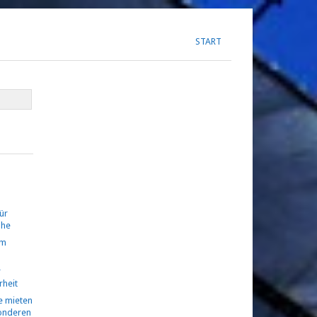
START
ür
ühe
om
r
rheit
 mieten
sonderen