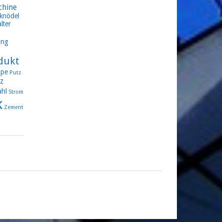
chine
knödel
lter
ung
dukt
pe
Putz
z
ahl
Strom
k
Zement