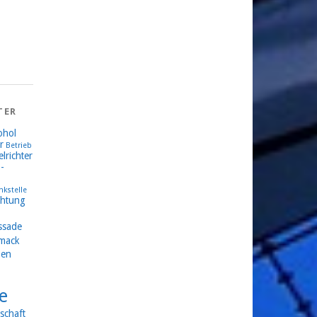
TER
ohol
r
Betrieb
lrichter
-
nkstelle
chtung
ssade
mack
en
e
schaft