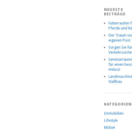
NEUESTE
BEITRÄGE
Futterraufen f
Pferde und K
Der Traum v
eigenen Pool
Sorgen Sie fü
Verkehrssiche
Seminarräume
für einen be
Anlass!
Landmaschin
Stallbau
KATEGORIEN
Immobilien
Lifestyle
Möbel