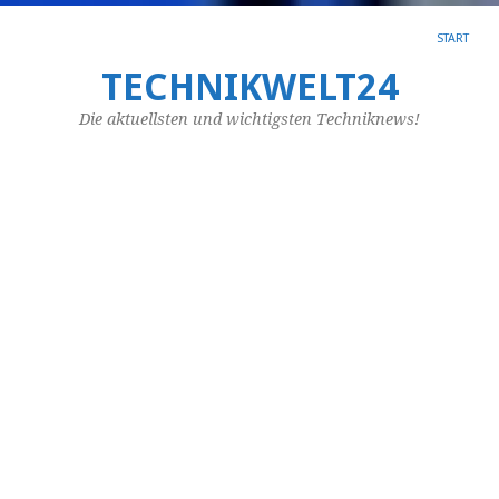
START
TECHNIKWELT24
SC
AR
Die aktuellsten und wichtigsten Techniknews!
FI
Fü
w
V
so
ma
St
ka
m
für
die
un