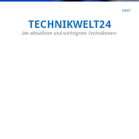
START
TECHNIKWELT24
SC
AR
Die aktuellsten und wichtigsten Techniknews!
IN
Ei
Er
er
la
&
I
ve
Vie
Me
we
nu