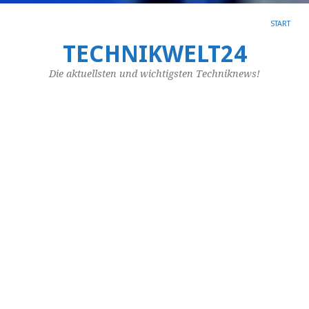
START
TECHNIKWELT24
SC
AR
Die aktuellsten und wichtigsten Techniknews!
ME
In
zw
Va
In
de
Sc
sp
im
Ph
ei
en
Rol