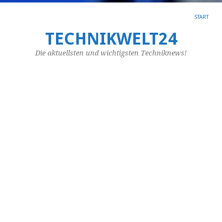
START
TECHNIKWELT24
SC
AR
Die aktuellsten und wichtigsten Techniknews!
PA
Or
Si
si
a
ei
Pa
Si
Sie
au
de
Su