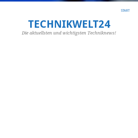
START
TECHNIKWELT24
SC
AR
Die aktuellsten und wichtigsten Techniknews!
TR
Je
n
G
d
p
Li
e
St
si
im
öf