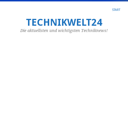
START
W
TECHNIKWELT24
u
Die aktuellsten und wichtigsten Techniknews!
A
–
p
k
Okt
24,
20
vo
lj_
Au
we
di
Fi
ei