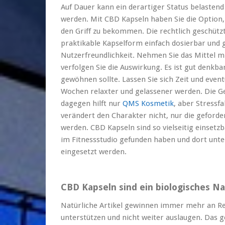
Auf Dauer kann ein derartiger Status belastend
werden. Mit CBD Kapseln haben Sie die Option,
den Griff zu bekommen. Die rechtlich geschütz
praktikable Kapselform einfach dosierbar und 
Nutzerfreundlichkeit. Nehmen Sie das Mittel mi
verfolgen Sie die Auswirkung. Es ist gut denkba
gewöhnen sollte. Lassen Sie sich Zeit und even
Wochen relaxter und gelassener werden. Die Ge
dagegen hilft nur
QMS Kosmetik
, aber Stressf
verändert den Charakter nicht, nur die geford
werden. CBD Kapseln sind so vielseitig einsetzb
im Fitnessstudio gefunden haben und dort unt
eingesetzt werden.
CBD Kapseln sind ein biologisches 
Natürliche Artikel gewinnen immer mehr an R
unterstützen und nicht weiter auslaugen. Das 