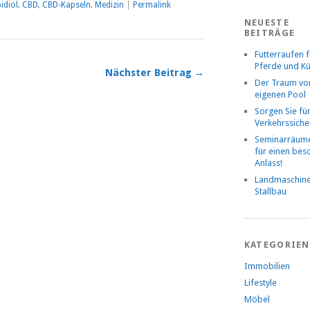
idiol
,
CBD
,
CBD-Kapseln
,
Medizin
|
Permalink
NEUESTE
BEITRÄGE
Futterraufen f
Pferde und K
Nächster Beitrag →
Der Traum v
eigenen Pool
Sorgen Sie fü
Verkehrssiche
Seminarräume
für einen be
Anlass!
Landmaschin
Stallbau
KATEGORIEN
Immobilien
Lifestyle
Möbel