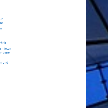
ür
ühe
om
r
rheit
 mieten
sonderen
en und