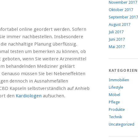
November 2017
Oktober 2017
September 2017
August 2017
fortabel online geordert werden. Sofern
Juli 2017
 Sie immer nachbestellen. Insbesondere
Juni 2017
 die nachhaltige Planung überflüssig.
Mai 2017
einmal testen um bemerken zu können, ob
st geboten, wenn Sie weitere Arzneimittel
dem behandelnden Mediziner geklärt
KATEGORIEN
st. Genauso müssen Sie bei Nebeneffekten
Immobilien
mögen dennoch in Ausnahmefällen
Lifestyle
e CBD Kapseln selbstverständlich auf Anhieb
Möbel
ort den
Kardiologen
aufsuchen.
Pflege
Produkte
Technik
Uncategorized