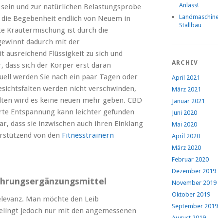
Anlass!
 sein und zur natürlichen Belastungsprobe
Landmaschin
 die Begebenheit endlich von Neuem in
Stallbau
te Kräutermischung ist durch die
gewinnt dadurch mit der
t ausreichend Flüssigkeit zu sich und
ARCHIV
r, dass sich der Körper erst daran
tuell werden Sie nach ein paar Tagen oder
April 2021
sichtsfalten werden nicht verschwinden,
März 2021
alten wird es keine neuen mehr geben. CBD
Januar 2021
erte Entspannung kann leichter gefunden
Juni 2020
ar, dass sie inzwischen auch ihren Einklang
Mai 2020
erstützend von den
Fitnesstrainern
April 2020
März 2020
Februar 2020
Dezember 2019
Nahrungsergänzungsmittel
November 2019
Oktober 2019
elevanz. Man möchte den Leib
September 2019
gelingt jedoch nur mit den angemessenen
August 2019