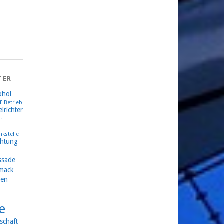
TER
ohol
r
Betrieb
lrichter
-
nkstelle
chtung
ssade
mack
en
e
schaft