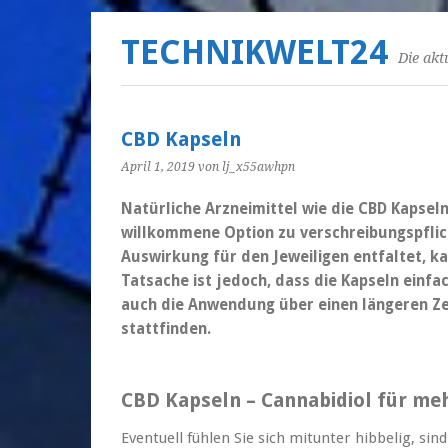
TECHNIKWELT24
Die akt
CBD Kapseln
April 1, 2019
von lj_x55awhpn
Natürliche Arzneimittel wie die CBD Kapseln 
willkommene Option zu verschreibungspflic
Auswirkung für den Jeweiligen entfaltet, ka
Tatsache ist jedoch, dass die Kapseln einf
auch die Anwendung über einen längeren Z
stattfinden.
CBD Kapseln – Cannabidiol für m
Eventuell fühlen Sie sich mitunter hibbelig, si