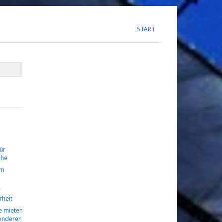
START
ür
ühe
om
r
rheit
 mieten
sonderen