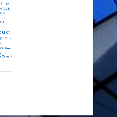
chine
knödel
lter
ung
dukt
pe
Putz
z
ahl
Strom
k
Zement