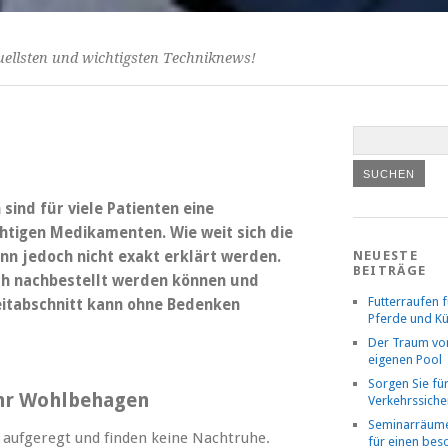
uellsten und wichtigsten Techniknews!
sind für viele Patienten eine
htigen Medikamenten. Wie weit sich die
nn jedoch nicht exakt erklärt werden.
NEUESTE
BEITRÄGE
ach nachbestellt werden können und
Futterraufen f
eitabschnitt kann ohne Bedenken
Pferde und K
Der Traum v
eigenen Pool
Sorgen Sie fü
ehr Wohlbehagen
Verkehrssiche
Seminarräume
nd aufgeregt und finden keine Nachtruhe.
für einen be