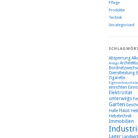
Pflege
Produkte
Technik
Uncategorized
SCHLAGWÖR
Absperrung
Alk
Architektu
Anlage
Bordnetzwechse
Dienstleistung
E
Zigarette
Eigenverbrauchsta
einrichten
Einri
Elektrizität
unterwegs
Fa
Garten
Gesch
Haus
Halle
Heb
Hebetechnik
Immobilien
Industri
Lager
Landwirt