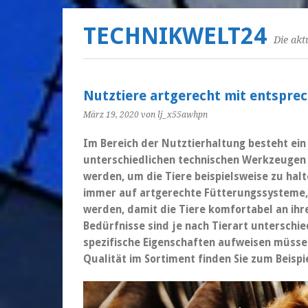
TECHNIKWELT24
Die akt
Nutztiere artgerecht mit entspre
März 19, 2020
von lj_x55awhpn
Im Bereich der Nutztierhaltung besteht ein
unterschiedlichen technischen Werkzeugen 
werden, um die Tiere beispielsweise zu halt
immer auf artgerechte Fütterungssysteme,
werden, damit die Tiere komfortabel an ih
Bedürfnisse sind je nach Tierart unterschie
spezifische Eigenschaften aufweisen müssen
Qualität im Sortiment finden Sie zum Beispi