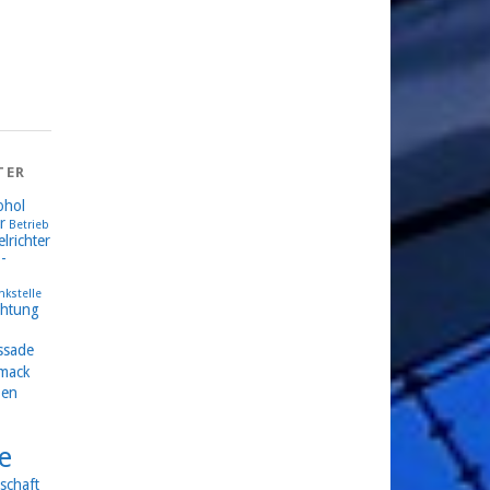
TER
ohol
r
Betrieb
lrichter
-
nkstelle
chtung
ssade
mack
en
e
schaft