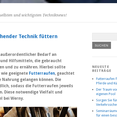
uellsten und wichtigsten Techniknews!
chender Technik füttern
 außerordentlicher Bedarf an
und Hilfsmitteln, die gebraucht
en und zu ernähren. Hierbei sollte
NEUESTE
BEITRÄGE
 wie geeignete
Futterraufen
, geachtet
Futterraufen f
re Nahrung gelangen können. Die
Pferde und K
dlich, sodass die Futterraufen jeweils
Der Traum v
. Diese notwendige Vielfalt und
eigenen Pool
el bei Werny.
Sorgen Sie fü
Verkehrssiche
Seminarräume
für einen be