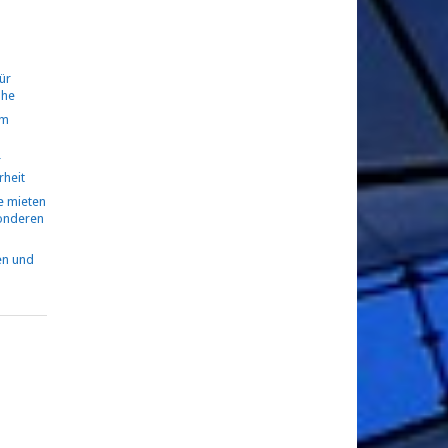
ür
ühe
om
r
rheit
 mieten
sonderen
en und