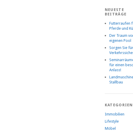
NEUESTE
BEITRÄGE
Futterraufen f
Pferde und K
Der Traum v
eigenen Pool
Sorgen Sie fü
Verkehrssiche
Seminarräume
für einen be
Anlass!
Landmaschin
Stallbau
KATEGORIEN
Immobilien
Lifestyle
Möbel