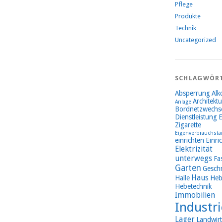
Pflege
Produkte
Technik
Uncategorized
SCHLAGWÖR
Absperrung
Alk
Architektu
Anlage
Bordnetzwechse
Dienstleistung
E
Zigarette
Eigenverbrauchsta
einrichten
Einri
Elektrizität
unterwegs
Fa
Garten
Gesch
Haus
Halle
Heb
Hebetechnik
Immobilien
Industri
Lager
Landwirt