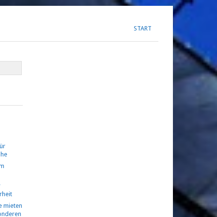
START
ür
ühe
om
r
rheit
 mieten
sonderen