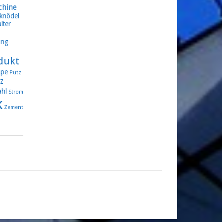
chine
knödel
lter
ung
dukt
pe
Putz
z
ahl
Strom
k
Zement