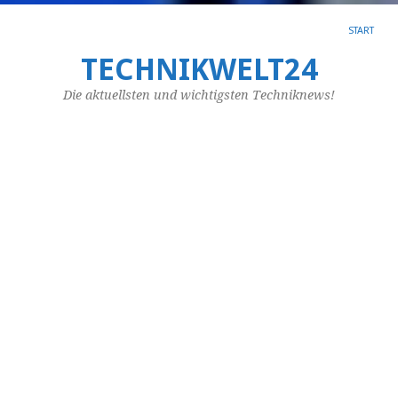
START
TECHNIKWELT24
SC
AR
Die aktuellsten und wichtigsten Techniknews!
HI
24
St
B
24
St
Be
–
ei
Op
zu
Pf
Da