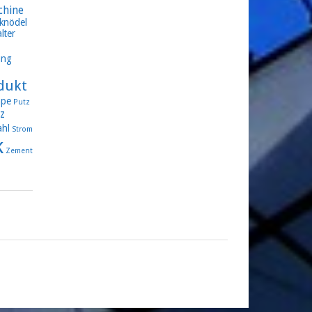
chine
knödel
lter
ung
dukt
pe
Putz
z
ahl
Strom
k
Zement