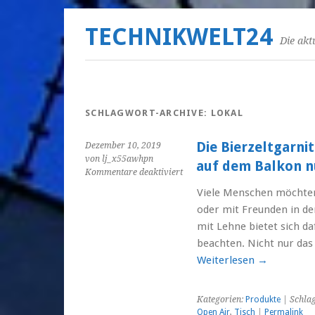
TECHNIKWELT24
Die akt
SCHLAGWORT-ARCHIVE:
LOKAL
Die Bierzeltgarni
Dezember 10, 2019
von lj_x55awhpn
auf dem Balkon n
für
Kommentare deaktiviert
Die
Viele Menschen möchten
Bierzeltgarnitur
oder mit Freunden in de
mit
Lehne
mit Lehne bietet sich da
im
beachten. Nicht nur das 
Garten
Weiterlesen
→
oder
auf
dem
Kategorien:
Produkte
| Schla
Balkon
Open Air
,
Tisch
|
Permalink