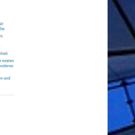
ür
ühe
om
r
rheit
 mieten
sonderen
en und