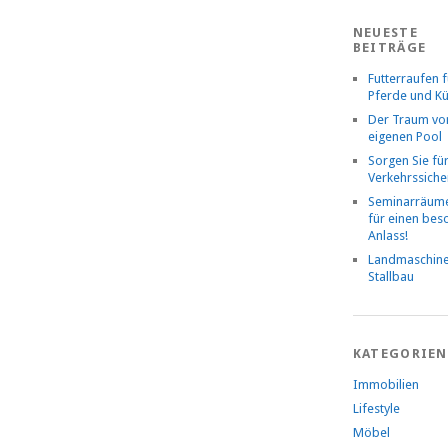
NEUESTE
BEITRÄGE
Futterraufen f
Pferde und K
Der Traum v
eigenen Pool
Sorgen Sie fü
Verkehrssiche
Seminarräume
für einen be
Anlass!
Landmaschin
Stallbau
KATEGORIEN
Immobilien
Lifestyle
Möbel