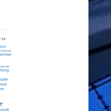
TER
ohol
r
Betrieb
lrichter
-
nkstelle
chtung
ssade
mack
en
e
schaft