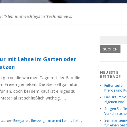
uellsten und wichtigsten Techniknews!
tur mit Lehne im Garten oder
utzen
NEUESTE
BEITRÄGE
 gerne die warmen Tage mit der Familie
m Freien genießen. Die Bierzeltgarnitur
Futterraufen f
Pferde und K
für an, doch bei dem Kauf ist einiges zu
Der Traum v
Material ist schließlich wichtig, …
eigenen Pool
Sorgen Sie fü
Verkehrssiche
Seminarräume
gwörter:
Biergarten
,
Bierzeltgarnitur mit Lehne
,
Lokal
,
für einen be