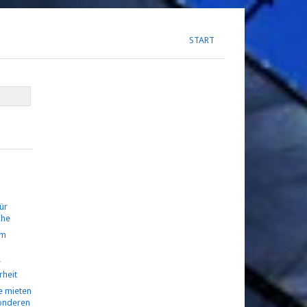
START
ür
ühe
om
r
rheit
 mieten
sonderen