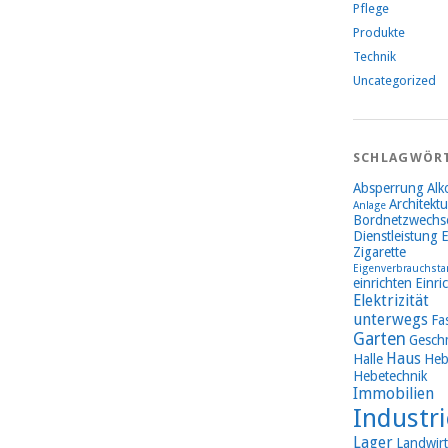
Pflege
Produkte
Technik
Uncategorized
SCHLAGWÖR
Absperrung
Alk
Architektu
Anlage
Bordnetzwechse
Dienstleistung
E
Zigarette
Eigenverbrauchsta
einrichten
Einri
Elektrizität
unterwegs
Fa
Garten
Gesch
Haus
Halle
Heb
Hebetechnik
Immobilien
Industri
Lager
Landwirt