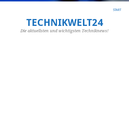
START
TECHNIKWELT24
SC
AR
Die aktuellsten und wichtigsten Techniknews!
TH
A
b
K
v
e
Ve
Mö
m
nu
für
se