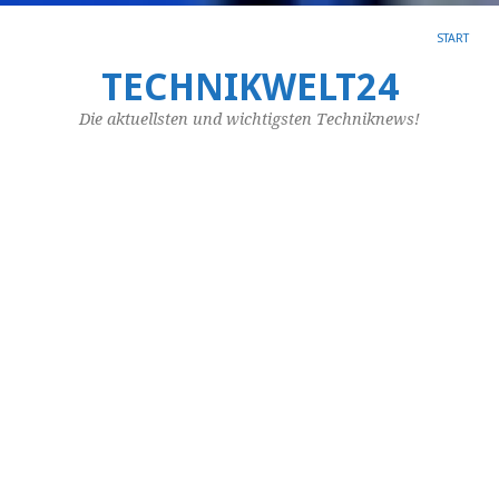
START
TECHNIKWELT24
SC
AR
Die aktuellsten und wichtigsten Techniknews!
WI
W
ka
We
sol
m
et
mi
de
Wa
wi
we
di