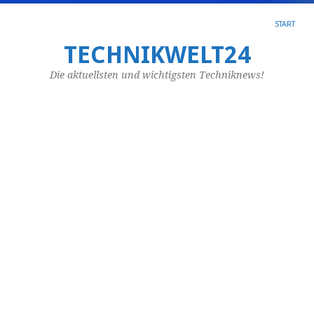
START
W
TECHNIKWELT24
ei
Die aktuellsten und wichtigsten Techniknews!
M
in
E
d
la
Aug
14,
20
vo
lj_
Un
de
Be
od