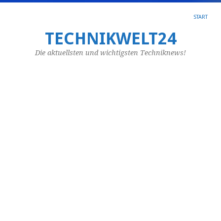
START
W
TECHNIKWELT24
lä
Die aktuellsten und wichtigsten Techniknews!
di
D
N
a
Jun
29,
20
vo
lj_
Di
Da
Nü
st
fü